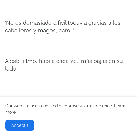
'No es demasiado difícil todavía gracias a los
caballeros y magos, pero…'
A este ritmo, habría cada vez más bajas en su
lado.
Korin se dirigió a las tropas que estaban
Our website uses cookies to improve your experience.
Learn
escondidas en las rocas detrás del muro.
more
Accept !