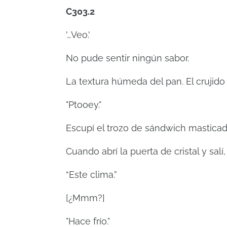
C303.2
'…Veo.'
No pude sentir ningún sabor.
La textura húmeda del pan. El crujido
"Ptooey."
Escupí el trozo de sándwich masticad
Cuando abrí la puerta de cristal y salí
“Este clima.”
[¿Mmm?]
"Hace frío."