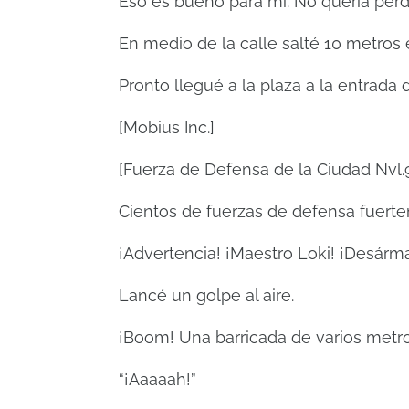
Eso es bueno para mí. No quería perd
En medio de la calle salté 10 metros en
Pronto llegué a la plaza a la entrada d
[Mobius Inc.]
[Fuerza de Defensa de la Ciudad Nvl.
Cientos de fuerzas de defensa fuert
¡Advertencia! ¡Maestro Loki! ¡Desármat
Lancé un golpe al aire.
¡Boom! Una barricada de varios metros
“¡Aaaaah!”