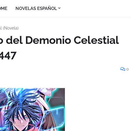
OME
NOVELAS ESPAÑOL
l (Novela)
o del Demonio Celestial
 447
0