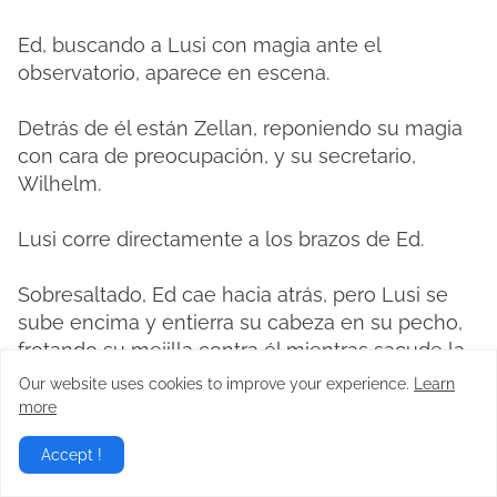
Ed, buscando a Lusi con magia ante el
observatorio, aparece en escena.
Detrás de él están Zellan, reponiendo su magia
con cara de preocupación, y su secretario,
Wilhelm.
Lusi corre directamente a los brazos de Ed.
Sobresaltado, Ed cae hacia atrás, pero Lusi se
sube encima y entierra su cabeza en su pecho,
frotando su mejilla contra él mientras sacude la
cabeza.
Our website uses cookies to improve your experience.
Learn
more
Incluso mientras solloza, Lusi no afloja su control
Accept !
sobre Ed.