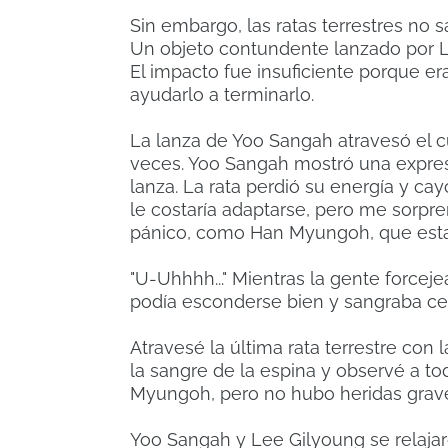
Sin embargo, las ratas terrestres no
Un objeto contundente lanzado por Le
El impacto fue insuficiente porque er
ayudarlo a terminarlo.
La lanza de Yoo Sangah atravesó el cue
veces. Yoo Sangah mostró una expres
lanza. La rata perdió su energía y c
le costaría adaptarse, pero me sorp
pánico, como Han Myungoh, que estab
"U-Uhhhh..." Mientras la gente forceje
podía esconderse bien y sangraba cerc
Atravesé la última rata terrestre con
la sangre de la espina y observé a to
Myungoh, pero no hubo heridas graves
Yoo Sangah y Lee Gilyoung se relaja