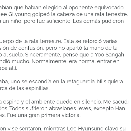
 sabían que habían elegido al oponente equivocado.
e Gilyoung golpeó la cabeza de una rata terrestre.
a un niño, pero fue suficiente. Los demás pudieron
rpo de la rata terrestre. Esta se retorció varias
ión de confusión, pero no apartó la mano de la
ayó al suelo. Sinceramente, pensé que a Yoo Sangah
rendió mucho. Normalmente, era normal entrar en
a allí.
aba, uno se escondía en la retaguardia. Ni siquiera
a de las espinillas.
 la espina y el ambiente quedó en silencio. Me sacudí
dos. Todos sufrieron abrasiones leves, excepto Han
. Fue una gran primera victoria.
ron y se sentaron, mientras Lee Hyunsung clavó su