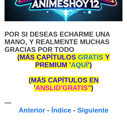
POR SI DESEAS ECHARME UNA
MANO, Y REALMENTE MUCHAS
GRACIAS POR TODO
(MÁS CAPÍTULOS
GRATIS
Y
PREMIUM
'
AQUÍ
'
)
(MÁS CAPÍTULOS
EN
'
ANSLID'GRATIS'
'
)
—
Anterior
-
Índice
-
Siguiente