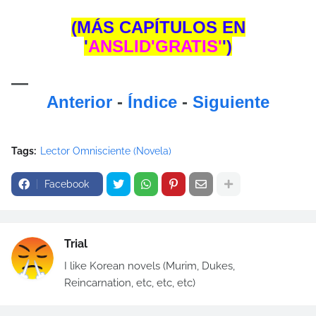
(MÁS CAPÍTULOS
EN
'
ANSLID'GRATIS'
'
)
—
Anterior
-
Índice
-
Siguiente
Tags:
Lector Omnisciente (Novela)
Facebook
Trial
I like Korean novels (Murim, Dukes,
Reincarnation, etc, etc, etc)