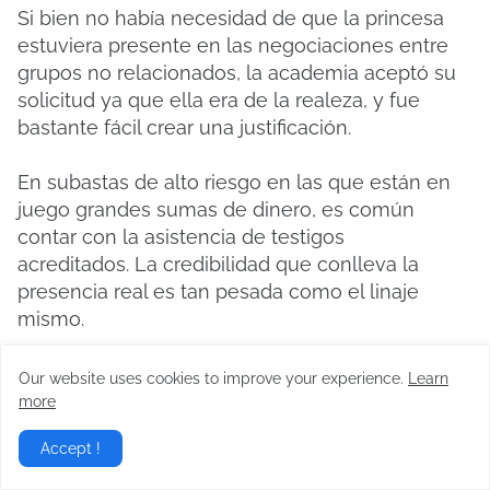
Si bien no había necesidad de que la princesa
estuviera presente en las negociaciones entre
grupos no relacionados, la academia aceptó su
solicitud ya que ella era de la realeza, y fue
bastante fácil crear una justificación.
En subastas de alto riesgo en las que están en
juego grandes sumas de dinero, es común
contar con la asistencia de testigos
acreditados.
La credibilidad que conlleva la
presencia real es tan pesada como el linaje
mismo.
No hubo muchos contendientes en la
Our website uses cookies to improve your experience.
Learn
negociación para la compra de la Escritura
more
Sellada del Sabio.
Después de todo, no había
Accept !
muchos grupos capaces de pagar tal cantidad.