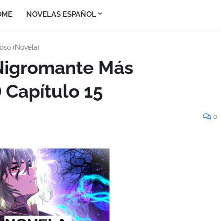
OME
NOVELAS ESPAÑOL
oso (Novela)
 Nigromante Más
 Capítulo 15
0