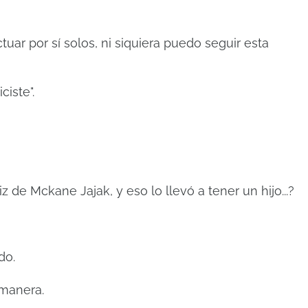
.
uar por sí solos, ni siquiera puedo seguir esta
ciste".
z de Mckane Jajak, y eso lo llevó a tener un hijo...?
do.
 manera.