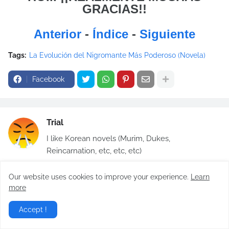
GRACIAS!!
Anterior
-
Índice
-
Siguiente
Tags:
La Evolución del Nigromante Más Poderoso (Novela)
Facebook
Trial
I like Korean novels (Murim, Dukes,
Reincarnation, etc, etc, etc)
Our website uses cookies to improve your experience.
Learn
more
También Te Gustaría...
Accept !