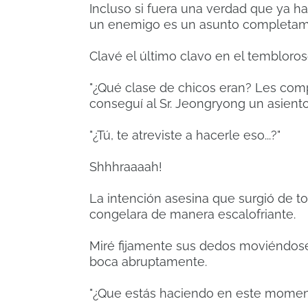
Incluso si fuera una verdad que ya h
un enemigo es un asunto completame
Clavé el último clavo en el tembloro
"¿Qué clase de chicos eran? Les comp
conseguí al Sr. Jeongryong un asiento
"¿Tú, te atreviste a hacerle eso...?"
Shhhraaaah!
La intención asesina que surgió de t
congelara de manera escalofriante.
Miré fijamente sus dedos moviéndose
boca abruptamente.
"¿Que estás haciendo en este momen