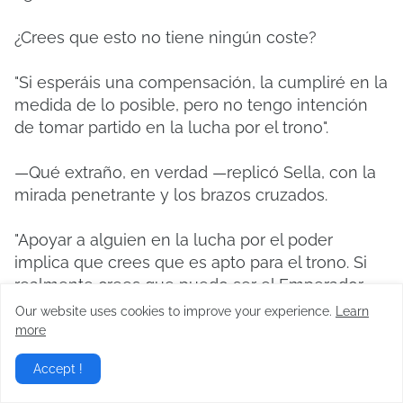
¿Crees que esto no tiene ningún coste?
"Si esperáis una compensación, la cumpliré en la
medida de lo posible, pero no tengo intención
de tomar partido en la lucha por el trono".
—Qué extraño, en verdad —replicó Sella, con la
mirada penetrante y los brazos cruzados.
"Apoyar a alguien en la lucha por el poder
implica que crees que es apto para el trono. Si
realmente crees que puedo ser el Emperador,
entonces es justo que te alíes conmigo".
Our website uses cookies to improve your experience.
Learn
more
"No siempre es posible guiarse solo por la razón.
Accept !
Entiendo que es poco probable que la princesa
Fenia ascienda al trono, pero aun así elijo