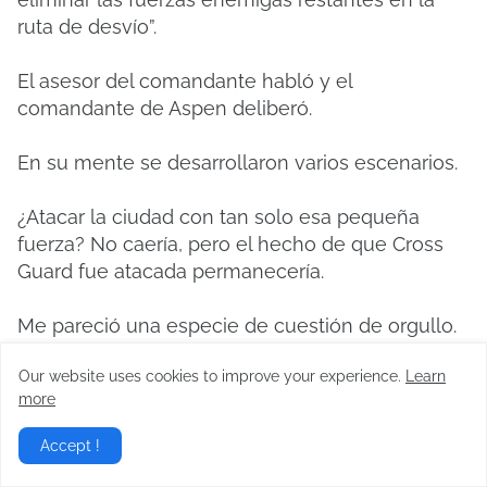
ruta de desvío”.
El asesor del comandante habló y el
comandante de Aspen deliberó.
En su mente se desarrollaron varios escenarios.
¿Atacar la ciudad con tan solo esa pequeña
fuerza? No caería, pero el hecho de que Cross
Guard fue atacada permanecería.
Me pareció una especie de cuestión de orgullo.
Our website uses cookies to improve your experience.
Learn
El fracaso de sus planes que involucraban
more
gigantes y hechicería los había puesto en una
situación difícil.
Accept !