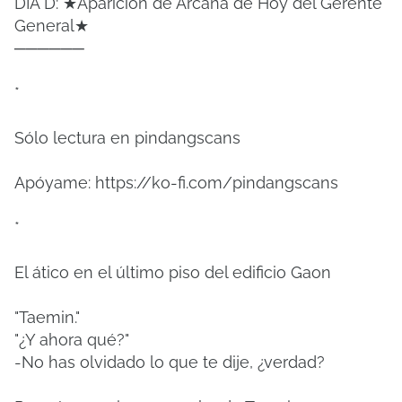
DÍA D: ★Aparición de Arcana de Hoy del Gerente
General★
──────
*
Sólo lectura en pindangscans
Apóyame: https://ko-fi.com/pindangscans
*
El ático en el último piso del edificio Gaon
"Taemin."
"¿Y ahora qué?"
-No has olvidado lo que te dije, ¿verdad?