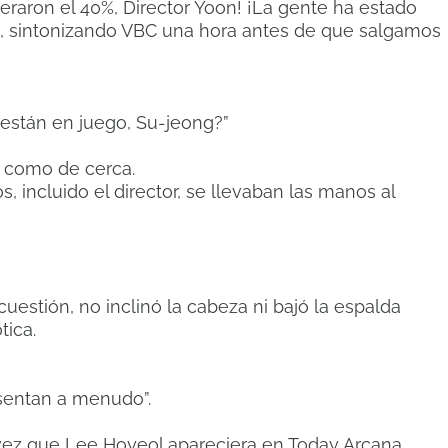
peraron el 40%, Director Yoon! ¡La gente ha estado
, sintonizando VBC una hora antes de que salgamos
s están en juego, Su-jeong?”
os como de cerca.
, incluido el director, se llevaban las manos al
estión, no inclinó la cabeza ni bajó la espalda
tica.
sentan a menudo”.
a vez que Lee Hoyeol apareciera en Today Arcana.