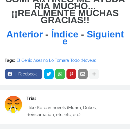
RÍA MUCHO...
¡¡REALMENTE MUCHAS
GRACIAS!!
Anterior
-
Índice
-
Siguient
e
Tags:
El Genio Asesino Lo Tomará Todo (Novela)
Facebook
Trial
I like Korean novels (Murim, Dukes,
Reincarnation, etc, etc, etc)