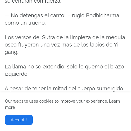
se cerraran con fuerza.
—¡No detengas el canto! —rugió Bodhidharma
como un trueno.
Los versos del Sutra de la limpieza de la médula
ósea fluyeron una vez más de los labios de Yi-
gang.
La llama no se extendió; sólo le quemó el brazo
izquierdo.
A pesar de tener la mitad del cuerpo sumergido
en agua helada, un sudor frío le corría por la
Our website uses cookies to improve your experience.
Learn
espalda.
more
Bodhidharma murmuró para sí mismo: «Mmm,
Accept !
qué suerte que esta vez haya conseguido el