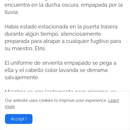
encuentra en la ducha oscura, empapada por la
lluvia.
Había estado estacionada en la puerta trasera
durante algún tiempo, silenciosamente
preparada para atrapar a cualquier fugitivo para
su maestro, Elris.
El uniforme de sirvienta empapado se pega a
ella y el cabello color lavanda se derrama
salvajemente.
Mientras se gira lentamente para mirarme, es
Shena, una de las sirvientas gemelas y jefa del
Our website uses cookies to improve your experience.
Learn
tercer piso, quien debería haber bloqueado el
more
camino de Taili.
Accept !
Ella simplemente levanta su mirada para