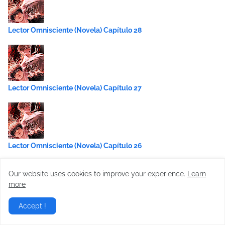
Lector Omnisciente (Novela) Capítulo 28
Lector Omnisciente (Novela) Capítulo 27
Lector Omnisciente (Novela) Capítulo 26
Our website uses cookies to improve your experience.
Learn
more
Lector Omnisciente (Novela) Capítulo 25
Accept !