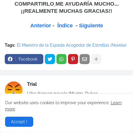
COMPARTIRLO
ME
AYUDARÍA MUCHO...
¡¡REALMENTE MUCHAS GRACIAS!!
Anterior
-
Índice
-
Siguiente
Tags:
El Maestro de la Espada Acogedor de Estrellas (Novela)
Facebook
Trial
I like Korean novels (Murim, Dukes,
Reincarnation, etc, etc, etc)
Our website uses cookies to improve your experience.
Learn
more
Accept !
También Te Gustaría...