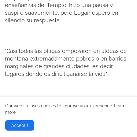
enseñanzas del Templo; hizo una pausa y
suspiró suavemente, pero Logan esperó en
silencio su respuesta.
"Casi todas las plagas empezaron en aldeas de
montaña extremadamente pobres o en barrios
marginales de grandes ciudades, es decir,
lugares donde es difícil ganarse la vida".
"¿Qué quieres decir?"
Our website uses cookies to improve your experience.
Learn
more
Accept !
"Lo que tienen en común ambas zonas