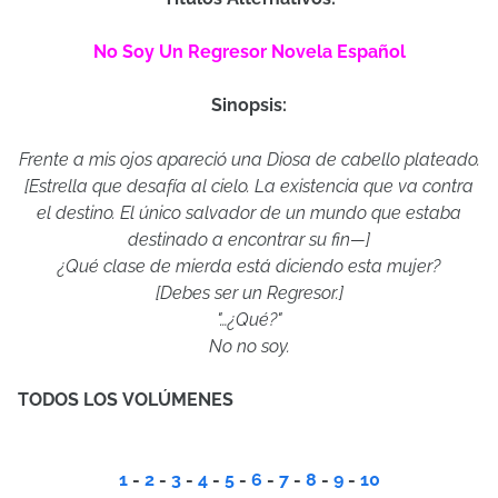
No Soy Un Regresor Novela Español
Sinopsis:
Frente a mis ojos apareció una Diosa de cabello plateado.
[Estrella que desafía al cielo. La existencia que va contra
el destino. El único salvador de un mundo que estaba
destinado a encontrar su fin—]
¿Qué clase de mierda está diciendo esta mujer?
[Debes ser un Regresor.]
"
…¿
Qué?"
No no soy.
TODOS LOS
VOLÚMENES
1
-
2
-
3
-
4
-
5
-
6
-
7
-
8
-
9
-
10